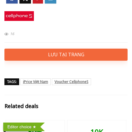
16
LƯU TẠI TRANG
TAGS:
iPrice Việt Nam
Voucher CellphoneS
Related deals
Editor choice
50%
10K