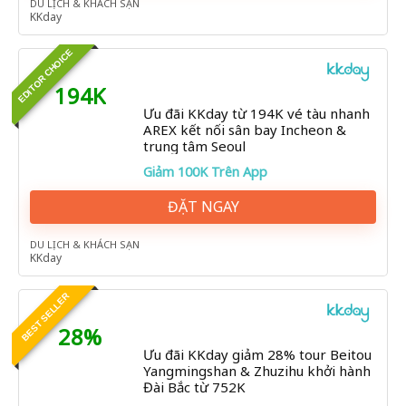
DU LỊCH & KHÁCH SẠN
KKday
EDITOR CHOICE
194K
Ưu đãi KKday từ 194K vé tàu nhanh
AREX kết nối sân bay Incheon &
trung tâm Seoul
Giảm 100K Trên App
ĐẶT NGAY
DU LỊCH & KHÁCH SẠN
KKday
BEST SELLER
28%
Ưu đãi KKday giảm 28% tour Beitou
Yangmingshan & Zhuzihu khởi hành
Đài Bắc từ 752K