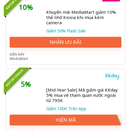
EDITOR CHOICE
10%
Khuyến mãi MediaMart giảm 10%
thẻ nhớ Kioxia khi mua kèm
camera
Giảm 50% Flash Sale
NHẬN ƯU ĐÃI
ĐIỆN MÁY
MediaMart
EDITOR CHOICE
5%
[Mid Year Sale] Mã giảm giá KKday
5% mua vé tham quan nước ngoài
từ 795K
Giảm 100K Trên App
HIỆN MÃ