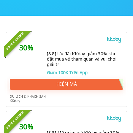
EDITOR CHOICE
30%
[8.8] Ưu đãi KKday giảm 30% khi
đặt mua vé tham quan và vui chơi
giải trí
Giảm 100K Trên App
HIỆN MÃ
DU LỊCH & KHÁCH SẠN
KKday
EDITOR CHOICE
30%
[8.8] Mã giảm giá KKday giảm 30%