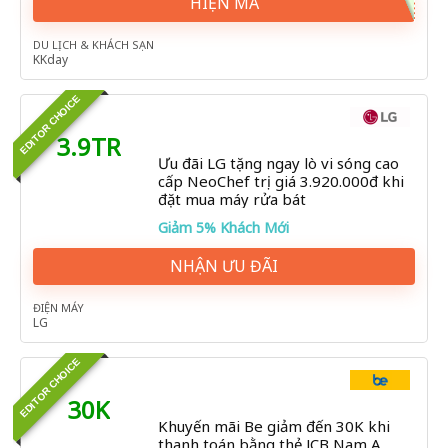
HIỆN MÃ
DU LỊCH & KHÁCH SẠN
KKday
EDITOR CHOICE
3.9TR
Ưu đãi LG tặng ngay lò vi sóng cao
cấp NeoChef trị giá 3.920.000đ khi
đặt mua máy rửa bát
Giảm 5% Khách Mới
NHẬN ƯU ĐÃI
ĐIỆN MÁY
LG
EDITOR CHOICE
30K
Khuyến mãi Be giảm đến 30K khi
thanh toán bằng thẻ JCB Nam A