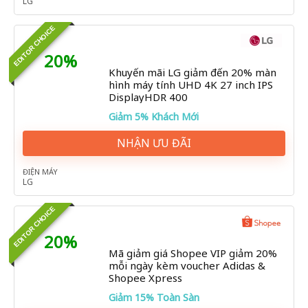
LG
EDITOR CHOICE
20%
Khuyến mãi LG giảm đến 20% màn
hình máy tính UHD 4K 27 inch IPS
DisplayHDR 400
Giảm 5% Khách Mới
NHẬN ƯU ĐÃI
ĐIỆN MÁY
LG
EDITOR CHOICE
20%
Mã giảm giá Shopee VIP giảm 20%
mỗi ngày kèm voucher Adidas &
Shopee Xpress
Giảm 15% Toàn Sàn