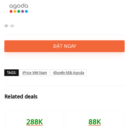
46
ĐẶT NGAY
TAGS:
iPrice Việt Nam
Khuyến Mãi Agoda
Related deals
288K
88K