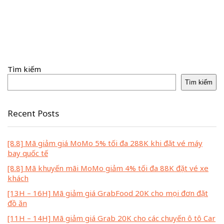
Tìm kiếm
Tìm kiếm
Recent Posts
[8.8] Mã giảm giá MoMo 5% tối đa 288K khi đặt vé máy
bay quốc tế
[8.8] Mã khuyến mãi MoMo giảm 4% tối đa 88K đặt vé xe
khách
[13H – 16H] Mã giảm giá GrabFood 20K cho mọi đơn đặt
đồ ăn
[11H – 14H] Mã giảm giá Grab 20K cho các chuyến ô tô Car