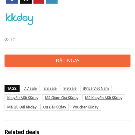
17
ĐẶT NGAY
TAGS:
7.7 Sale
8.8 Sale
9.9 Sale
iPrice Việt Nam
Khuyến Mãi KKday
Mã Giảm Giá KKday
Mã Khuyến Mãi KKday
Mã Ưu Đãi KKday
Ưu Đãi KKday
Voucher KKday
Related deals