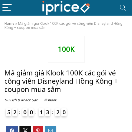
Home
»
Mã giảm giá Klook 100K các gói vé công viên Disneyland Hồng
Kông + coupon mua sắm
100K
Mã giảm giá Klook 100K các gói vé
công viên Disneyland Hồng Kông +
coupon mua sắm
Du Lịch & Khách Sạn
Klook
5
2
0
0
1
3
2
0