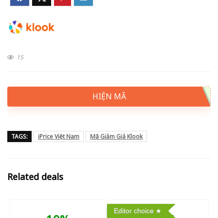
15
HIỆN MÃ
TAGS:
iPrice Việt Nam
Mã Giảm Giá Klook
Related deals
Editor choice