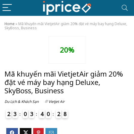
Home
»
Mã khuyến mãi VietjetAir giảm 20% đặt vé máy bay hạng Deluxe,
SkyBoss, Business
20%
Mã khuyến mãi VietjetAir giảm 20%
đặt vé máy bay hạng Deluxe,
SkyBoss, Business
Du Lịch & Khách Sạn
Vietjet Air
2
3
0
3
4
0
2
8
9