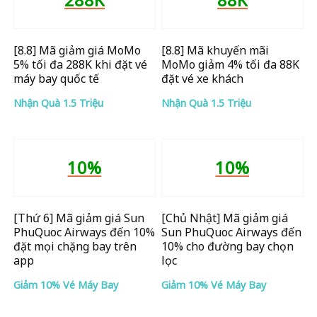
[8.8] Mã giảm giá MoMo
[8.8] Mã khuyến mãi
5% tối đa 288K khi đặt vé
MoMo giảm 4% tối đa 88K
máy bay quốc tế
đặt vé xe khách
Nhận Quà 1.5 Triệu
Nhận Quà 1.5 Triệu
10%
10%
[Thứ 6] Mã giảm giá Sun
[Chủ Nhật] Mã giảm giá
PhuQuoc Airways đến 10%
Sun PhuQuoc Airways đến
đặt mọi chặng bay trên
10% cho đường bay chọn
app
lọc
Giảm 10% Vé Máy Bay
Giảm 10% Vé Máy Bay