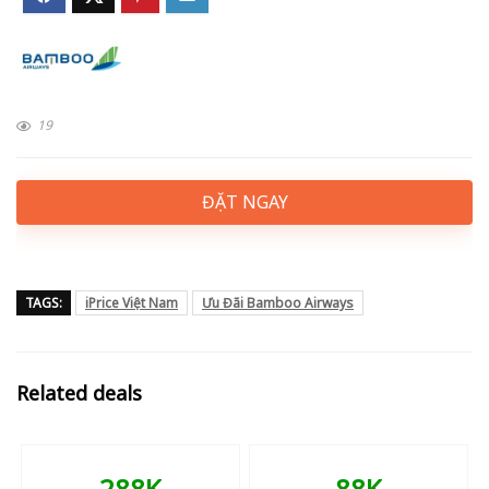
19
ĐẶT NGAY
TAGS:
iPrice Việt Nam
Ưu Đãi Bamboo Airways
Related deals
288K
88K