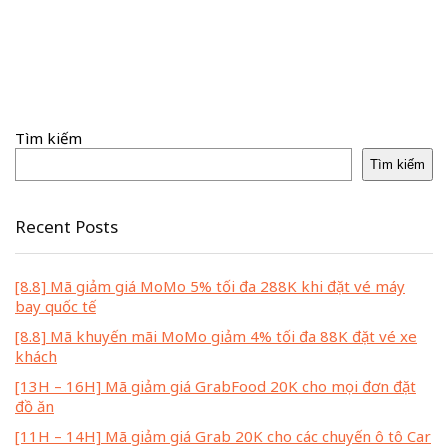
Tìm kiếm
Tìm kiếm
Recent Posts
[8.8] Mã giảm giá MoMo 5% tối đa 288K khi đặt vé máy
bay quốc tế
[8.8] Mã khuyến mãi MoMo giảm 4% tối đa 88K đặt vé xe
khách
[13H – 16H] Mã giảm giá GrabFood 20K cho mọi đơn đặt
đồ ăn
[11H – 14H] Mã giảm giá Grab 20K cho các chuyến ô tô Car