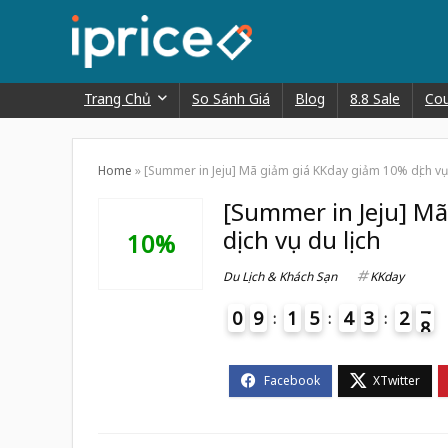
Trang Chủ
So Sánh Giá
Blog
8.8 Sale
Co
Home
»
[Summer in Jeju] Mã giảm giá KKday giảm 10% dịch vụ 
[Summer in Jeju] M
dịch vụ du lịch
10%
Du Lịch & Khách Sạn
KKday
0
9
1
5
4
3
2
7
8