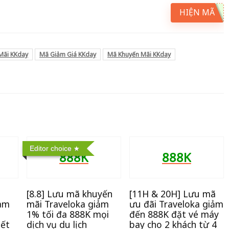
HIỆN MÃ
Mãi KKday
Mã Giảm Giá KKday
Mã Khuyến Mãi KKday
Editor choice
888K
888K
[8.8] Lưu mã khuyến
[11H & 20H] Lưu mã
nam
mãi Traveloka giảm
ưu đãi Traveloka giảm
1% tối đa 888K mọi
đến 888K đặt vé máy
iết
dịch vụ du lịch
bay cho 2 khách từ 4