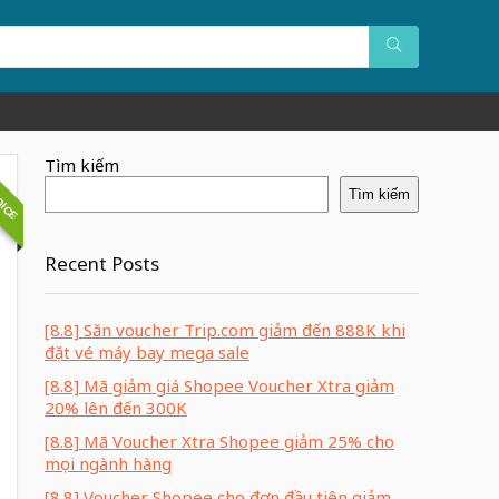
OICE
Tìm kiếm
Tìm kiếm
Recent Posts
[8.8] Săn voucher Trip.com giảm đến 888K khi
đặt vé máy bay mega sale
[8.8] Mã giảm giá Shopee Voucher Xtra giảm
20% lên đến 300K
[8.8] Mã Voucher Xtra Shopee giảm 25% cho
mọi ngành hàng
[8.8] Voucher Shopee cho đơn đầu tiên giảm