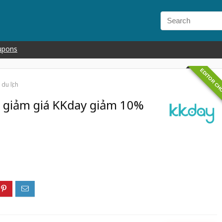
upons
EDITOR CH
du lịch
ã giảm giá KKday giảm 10%