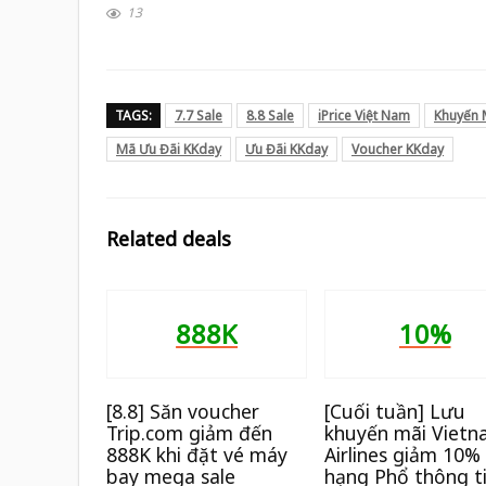
13
TAGS:
7.7 Sale
8.8 Sale
iPrice Việt Nam
Khuyến 
Mã Ưu Đãi KKday
Ưu Đãi KKday
Voucher KKday
Related deals
888K
10%
[8.8] Săn voucher
[Cuối tuần] Lưu
Trip.com giảm đến
khuyến mãi Viet
888K khi đặt vé máy
Airlines giảm 10%
bay mega sale
hạng Phổ thông t