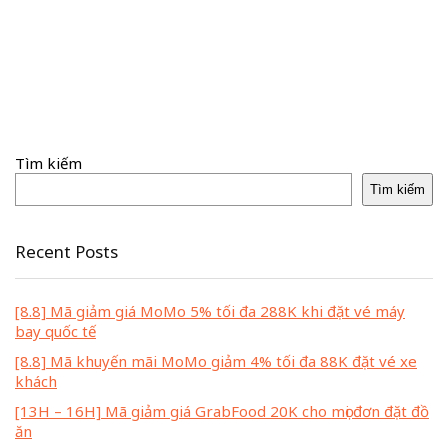
Tìm kiếm
Tìm kiếm
Recent Posts
[8.8] Mã giảm giá MoMo 5% tối đa 288K khi đặt vé máy
bay quốc tế
[8.8] Mã khuyến mãi MoMo giảm 4% tối đa 88K đặt vé xe
khách
[13H – 16H] Mã giảm giá GrabFood 20K cho mọi đơn đặt đồ
ăn