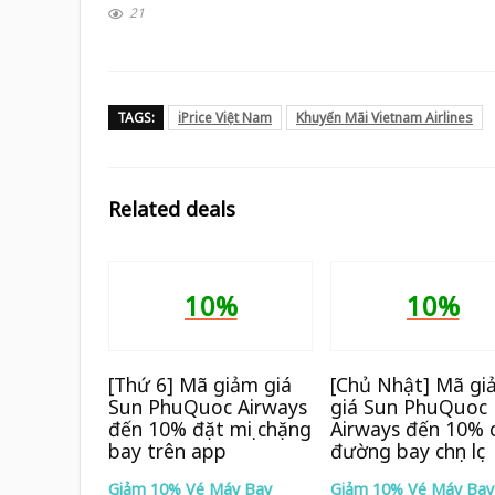
21
TAGS:
iPrice Việt Nam
Khuyến Mãi Vietnam Airlines
Related deals
10%
10%
[Thứ 6] Mã giảm giá
[Chủ Nhật] Mã gi
Sun PhuQuoc Airways
giá Sun PhuQuoc
đến 10% đặt mọi chặng
Airways đến 10% 
bay trên app
đường bay chọn lọc
Giảm 10% Vé Máy Bay
Giảm 10% Vé Máy Bay