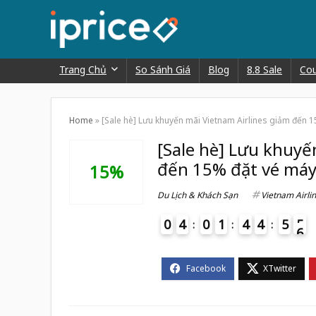
Trang Chủ
So Sánh Giá
Blog
8.8 Sale
Co
Home
»
[Sale hè] Lưu khuyến mãi Vietnam Airlines giảm đến 
[Sale hè] Lưu khuyế
đến 15% đặt vé máy
15%
Du Lịch & Khách Sạn
Vietnam Airli
0
4
0
1
4
4
5
5
6