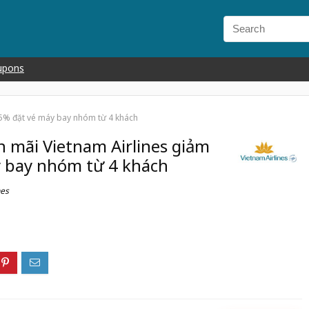
upons
15% đặt vé máy bay nhóm từ 4 khách
n mãi Vietnam Airlines giảm
 bay nhóm từ 4 khách
nes