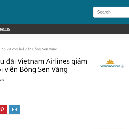
upons
 nội địa cho hội viên Bông Sen Vàng
u đãi Vietnam Airlines giảm
ội viên Bông Sen Vàng
nes