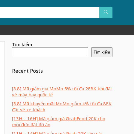
Tìm kiếm
Tìm kiếm
Recent Posts
[8.8] Mã giảm giá MoMo 5% tối đa 288K khi đặt
vé máy bay quốc tế
[8.8] Mã khuyến mãi MoMo giảm 4% tối đa 88K
đặt vé xe khách
[13H – 16H] Mã giảm giá GrabFood 20K cho
mọi đơn đặt đồ ăn
[11H – 14H] Mã giảm giá Grab 20K cho các