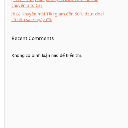
chuyến ô tô Car
[8.8] Khuyến mãi Tiki giảm đến 50% dzựt deal
cô hồn sale ngày đôi
Recent Comments
Không có bình luận nào để hiển thị.