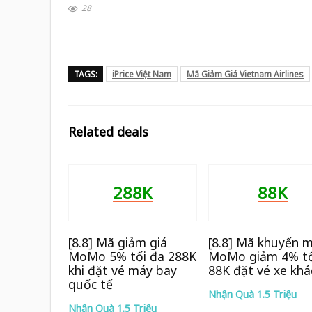
28
TAGS:
iPrice Việt Nam
Mã Giảm Giá Vietnam Airlines
Related deals
288K
88K
[8.8] Mã giảm giá
[8.8] Mã khuyến m
MoMo 5% tối đa 288K
MoMo giảm 4% tố
khi đặt vé máy bay
88K đặt vé xe khá
quốc tế
Nhận Quà 1.5 Triệu
Nhận Quà 1.5 Triệu