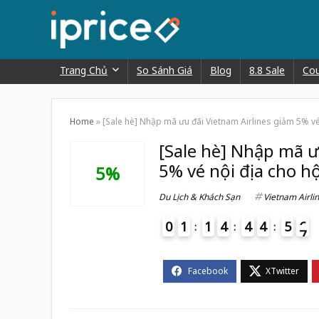
Trang Chủ
So Sánh Giá
Blog
8.8 Sale
Co
Home
»
[Sale hè] Nhập mã ưu đãi Vietnam Airlines giảm 5% vé
[Sale hè] Nhập mã ư
5% vé nội địa cho h
5%
Du Lịch & Khách Sạn
Vietnam Airli
0
1
1
4
4
4
5
6
7