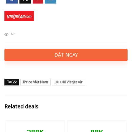
10
ĐẶT NGAY
TAGS:
iPrice Việt Nam
Ưu Đãi Vietjet Air
Related deals