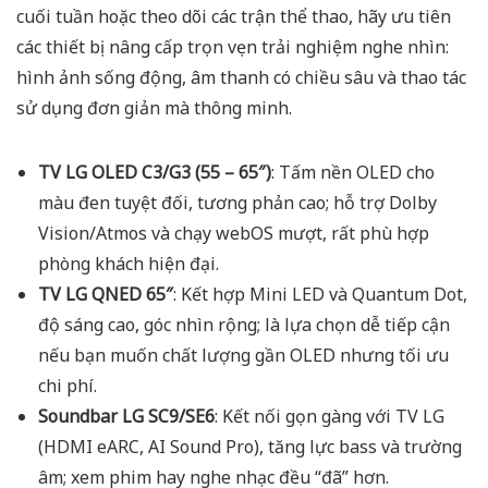
cuối tuần hoặc theo dõi các trận thể thao, hãy ưu tiên
các thiết bị nâng cấp trọn vẹn trải nghiệm nghe nhìn:
hình ảnh sống động, âm thanh có chiều sâu và thao tác
sử dụng đơn giản mà thông minh.
TV LG OLED C3/G3 (55 – 65″)
: Tấm nền OLED cho
màu đen tuyệt đối, tương phản cao; hỗ trợ Dolby
Vision/Atmos và chạy webOS mượt, rất phù hợp
phòng khách hiện đại.
TV LG QNED 65″
: Kết hợp Mini LED và Quantum Dot,
độ sáng cao, góc nhìn rộng; là lựa chọn dễ tiếp cận
nếu bạn muốn chất lượng gần OLED nhưng tối ưu
chi phí.
Soundbar LG SC9/SE6
: Kết nối gọn gàng với TV LG
(HDMI eARC, AI Sound Pro), tăng lực bass và trường
âm; xem phim hay nghe nhạc đều “đã” hơn.