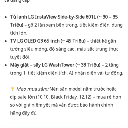
và đẳng cấp.
Tủ lạnh LG InstaView Side-by-Side 601L (~ 30 – 35
Triệu)
– gõ 2 lần xem bên trong, tiết kiệm điện, dung
tích lớn.
TV LG OLED G3 65 inch (~ 45 Triệu)
– thiết kế gắn
tường siêu mỏng, độ sáng cao, màu sắc trung thực
tuyệt đối.
Máy giặt – sấy LG WashTower (~ 38 Triệu)
– 2 tầng
trong 1, tiết kiệm diện tích, AI nhận diện vải tự động.
Mẹo mua sắm:
Nên săn model năm trước hoặc
dịp sale lớn (10.10, Black Friday, 12.12) – mua rẻ hơn
so với giá niêm yết mà vẫn được bảo hành chính
hãng đầy đủ.