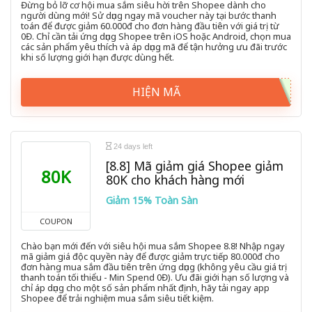
Đừng bỏ lỡ cơ hội mua sắm siêu hời trên Shopee dành cho
người dùng mới! Sử dụng ngay mã voucher này tại bước thanh
toán để được giảm 60.000đ cho đơn hàng đầu tiên với giá trị từ
0Đ. Chỉ cần tải ứng dụng Shopee trên iOS hoặc Android, chọn mua
các sản phẩm yêu thích và áp dụng mã để tận hưởng ưu đãi trước
khi số lượng giới hạn được dùng hết.
HIỆN MÃ
24 days left
[8.8] Mã giảm giá Shopee giảm
80K
80K cho khách hàng mới
Giảm 15% Toàn Sàn
COUPON
Chào bạn mới đến với siêu hội mua sắm Shopee 8.8! Nhập ngay
mã giảm giá độc quyền này để được giảm trực tiếp 80.000đ cho
đơn hàng mua sắm đầu tiên trên ứng dụng (không yêu cầu giá trị
thanh toán tối thiểu - Min Spend 0Đ). Ưu đãi giới hạn số lượng và
chỉ áp dụng cho một số sản phẩm nhất định, hãy tải ngay app
Shopee để trải nghiệm mua sắm siêu tiết kiệm.