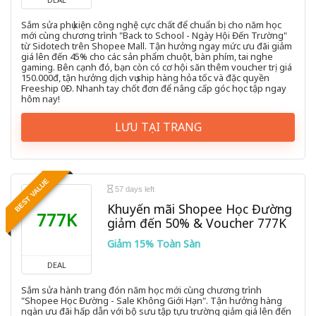
Sắm sửa phụ kiện công nghệ cực chất để chuẩn bị cho năm học
mới cùng chương trình "Back to School - Ngày Hội Đến Trường"
từ Sidotech trên Shopee Mall. Tận hưởng ngay mức ưu đãi giảm
giá lên đến 45% cho các sản phẩm chuột, bàn phím, tai nghe
gaming. Bên cạnh đó, bạn còn có cơ hội săn thêm voucher trị giá
150.000đ, tận hưởng dịch vụ ship hàng hỏa tốc và đặc quyền
Freeship 0Đ. Nhanh tay chốt đơn để nâng cấp góc học tập ngay
hôm nay!
LƯU TẠI TRANG
BEST VALUE
57 days left
Khuyến mãi Shopee Học Đường
777K
giảm đến 50% & Voucher 777K
Giảm 15% Toàn Sàn
DEAL
Sắm sửa hành trang đón năm học mới cùng chương trình
"Shopee Học Đường - Sale Không Giới Hạn". Tận hưởng hàng
ngàn ưu đãi hấp dẫn với bộ sưu tập tựu trường giảm giá lên đến