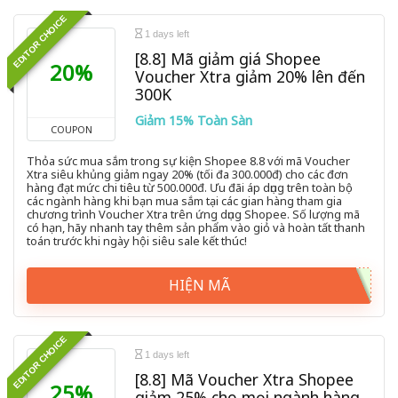
EDITOR CHOICE
1 days left
[8.8] Mã giảm giá Shopee
20%
Voucher Xtra giảm 20% lên đến
300K
Giảm 15% Toàn Sàn
COUPON
Thỏa sức mua sắm trong sự kiện Shopee 8.8 với mã Voucher
Xtra siêu khủng giảm ngay 20% (tối đa 300.000đ) cho các đơn
hàng đạt mức chi tiêu từ 500.000đ. Ưu đãi áp dụng trên toàn bộ
các ngành hàng khi bạn mua sắm tại các gian hàng tham gia
chương trình Voucher Xtra trên ứng dụng Shopee. Số lượng mã
có hạn, hãy nhanh tay thêm sản phẩm vào giỏ và hoàn tất thanh
toán trước khi ngày hội siêu sale kết thúc!
HIỆN MÃ
EDITOR CHOICE
1 days left
[8.8] Mã Voucher Xtra Shopee
25%
giảm 25% cho mọi ngành hàng