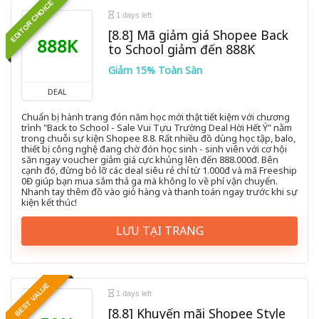
EDITOR CHOICE
1 days left
[8.8] Mã giảm giá Shopee Back
888K
to School giảm đến 888K
Giảm 15% Toàn Sàn
DEAL
Chuẩn bị hành trang đón năm học mới thật tiết kiệm với chương
trình "Back to School - Sale Vui Tựu Trường Deal Hời Hết Ý" nằm
trong chuỗi sự kiện Shopee 8.8. Rất nhiều đồ dùng học tập, balo,
thiết bị công nghệ đang chờ đón học sinh - sinh viên với cơ hội
săn ngay voucher giảm giá cực khủng lên đến 888.000đ. Bên
cạnh đó, đừng bỏ lỡ các deal siêu rẻ chỉ từ 1.000đ và mã Freeship
0Đ giúp bạn mua sắm thả ga mà không lo về phí vận chuyển.
Nhanh tay thêm đồ vào giỏ hàng và thanh toán ngay trước khi sự
kiện kết thúc!
LƯU TẠI TRANG
BEST VALUE
1 days left
[8.8] Khuyến mãi Shopee Style