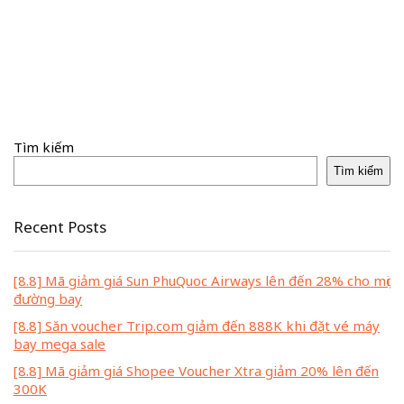
Tìm kiếm
Tìm kiếm
Recent Posts
[8.8] Mã giảm giá Sun PhuQuoc Airways lên đến 28% cho mọi
đường bay
[8.8] Săn voucher Trip.com giảm đến 888K khi đặt vé máy
bay mega sale
[8.8] Mã giảm giá Shopee Voucher Xtra giảm 20% lên đến
300K