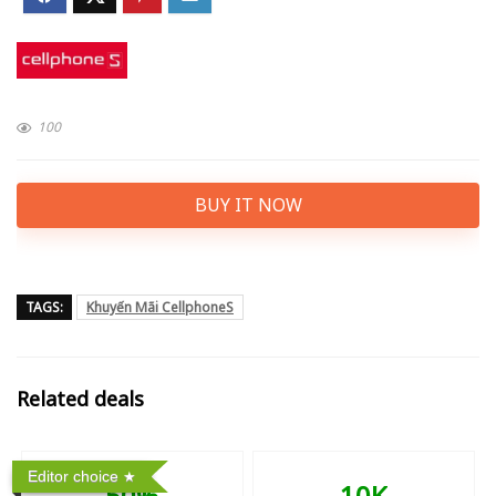
100
BUY IT NOW
TAGS:
Khuyến Mãi CellphoneS
Related deals
Editor choice
50%
10K