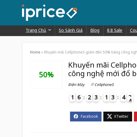
Trang Chủ
So Sánh Giá
Blog
8.8 Sale
Co
Home
»
Khuyến mãi CellphoneS giảm đến 50% hàng công ngh
Khuyến mãi Cellph
công nghệ mới đổ 
50%
Điện Máy
CellphoneS
1
6
2
3
1
3
4
3
4
4