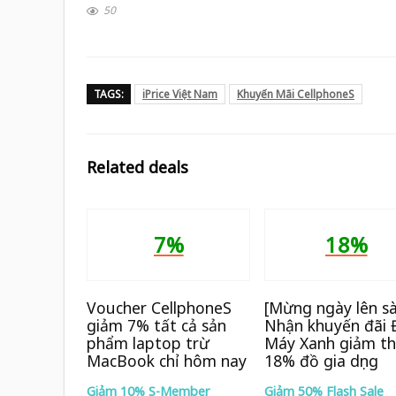
50
TAGS:
iPrice Việt Nam
Khuyến Mãi CellphoneS
Related deals
7%
18%
Voucher CellphoneS
[Mừng ngày lên s
giảm 7% tất cả sản
Nhận khuyến đãi 
phẩm laptop trừ
Máy Xanh giảm t
MacBook chỉ hôm nay
18% đồ gia dụng
Giảm 10% S-Member
Giảm 50% Flash Sale