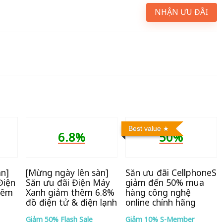
NHẬN ƯU ĐÃI
Best value
6.8%
50%
àn]
[Mừng ngày lên sàn]
Săn ưu đãi CellphoneS
Điện
Săn ưu đãi Điện Máy
giảm đến 50% mua
hêm
Xanh giảm thêm 6.8%
hàng công nghệ
đồ điện tử & điện lạnh
online chính hãng
Giảm 50% Flash Sale
Giảm 10% S-Member