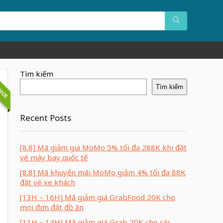
OICE
Tìm kiếm
Tìm kiếm
Recent Posts
[8.8] Mã giảm giá MoMo 5% tối đa 288K khi đặt
vé máy bay quốc tế
[8.8] Mã khuyến mãi MoMo giảm 4% tối đa 88K
đặt vé xe khách
[13H – 16H] Mã giảm giá GrabFood 20K cho
mọi đơn đặt đồ ăn
[11H – 14H] Mã giảm giá Grab 20K cho các