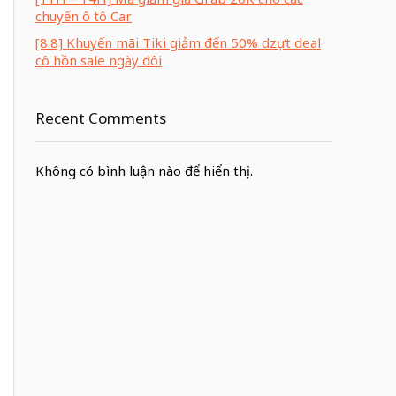
chuyến ô tô Car
[8.8] Khuyến mãi Tiki giảm đến 50% dzựt deal
cô hồn sale ngày đôi
Recent Comments
Không có bình luận nào để hiển thị.