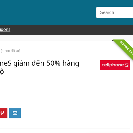
upons
EDITOR CH
ệ mới đổ bộ
oneS giảm đến 50% hàng
bộ