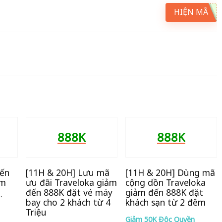
HIỆN MÃ
888K
888K
yến
[11H & 20H] Lưu mã
[11H & 20H] Dùng mã
ảm
ưu đãi Traveloka giảm
cộng dồn Traveloka
i
đến 888K đặt vé máy
giảm đến 888K đặt
bay cho 2 khách từ 4
khách sạn từ 2 đêm
Triệu
Giảm 50K Độc Quyền