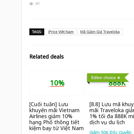
50
TAGS:
iPrice Việt Nam
Mã Giảm Giá Traveloka
Related deals
Editor choice
10%
888K
[Cuối tuần] Lưu
[8.8] Lưu mã khu
khuyến mãi Vietnam
mãi Traveloka gi
Airlines giảm 10%
1% tối đa 888K mọ
hạng Phổ thông tiết
dịch vụ du lịch
kiệm bay từ Việt Nam
Giảm 50K Độc Quyền