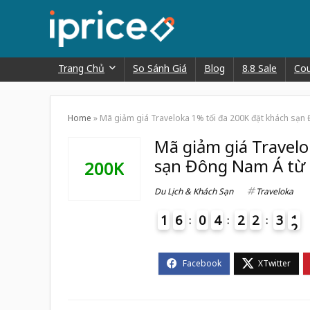
Trang Chủ
So Sánh Giá
Blog
8.8 Sale
Co
Home
»
Mã giảm giá Traveloka 1% tối đa 200K đặt khách sạn
Mã giảm giá Travelo
sạn Đông Nam Á từ 
200K
Du Lịch & Khách Sạn
Traveloka
1
6
0
4
2
2
3
1
2
4