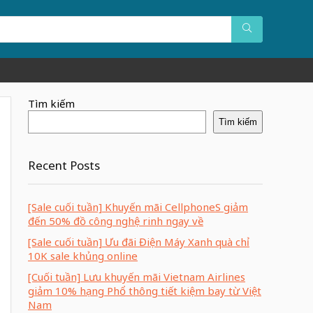
Tìm kiếm
Tìm kiếm
Recent Posts
[Sale cuối tuần] Khuyến mãi CellphoneS giảm
đến 50% đồ công nghệ rinh ngay về
[Sale cuối tuần] Ưu đãi Điện Máy Xanh quà chỉ
10K sale khủng online
[Cuối tuần] Lưu khuyến mãi Vietnam Airlines
giảm 10% hạng Phổ thông tiết kiệm bay từ Việt
Nam