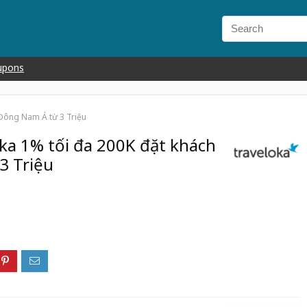
upons
 Đông Nam Á từ 3 Triệu
ka 1% tối đa 200K đặt khách
3 Triệu