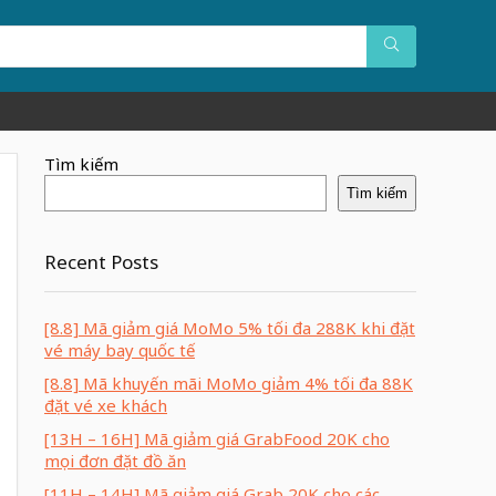
Tìm kiếm
Tìm kiếm
Recent Posts
[8.8] Mã giảm giá MoMo 5% tối đa 288K khi đặt
vé máy bay quốc tế
[8.8] Mã khuyến mãi MoMo giảm 4% tối đa 88K
đặt vé xe khách
[13H – 16H] Mã giảm giá GrabFood 20K cho
mọi đơn đặt đồ ăn
[11H – 14H] Mã giảm giá Grab 20K cho các