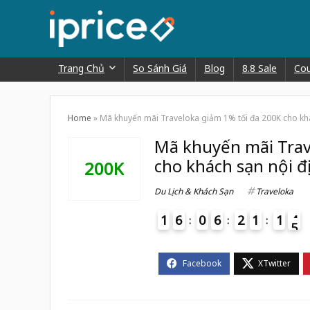
Trang Chủ
So Sánh Giá
Blog
8.8 Sale
Co
Home
»
Mã khuyến mãi Traveloka giảm 1% tối đa 200K cho khác
Mã khuyến mãi Trav
cho khách sạn nội đị
200K
Du Lịch & Khách Sạn
Traveloka
1
6
0
6
2
1
1
4
5
4