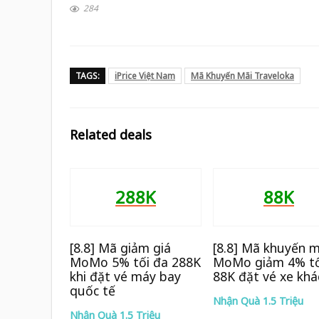
284
TAGS:
iPrice Việt Nam
Mã Khuyến Mãi Traveloka
Related deals
288K
88K
[8.8] Mã giảm giá
[8.8] Mã khuyến m
MoMo 5% tối đa 288K
MoMo giảm 4% tố
khi đặt vé máy bay
88K đặt vé xe khá
quốc tế
Nhận Quà 1.5 Triệu
Nhận Quà 1.5 Triệu