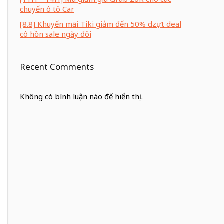
chuyến ô tô Car
[8.8] Khuyến mãi Tiki giảm đến 50% dzựt deal
cô hồn sale ngày đôi
Recent Comments
Không có bình luận nào để hiển thị.