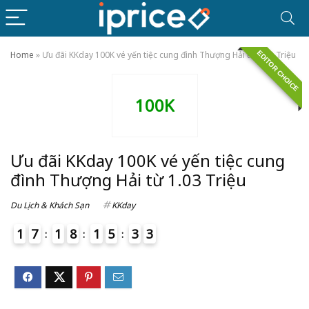
EDITOR CHOICE
Home
»
Ưu đãi KKday 100K vé yến tiệc cung đình Thượng Hải từ 1.03 Triệu
100K
Ưu đãi KKday 100K vé yến tiệc cung
đình Thượng Hải từ 1.03 Triệu
Du Lịch & Khách Sạn
KKday
1
7
1
8
1
5
3
3
4