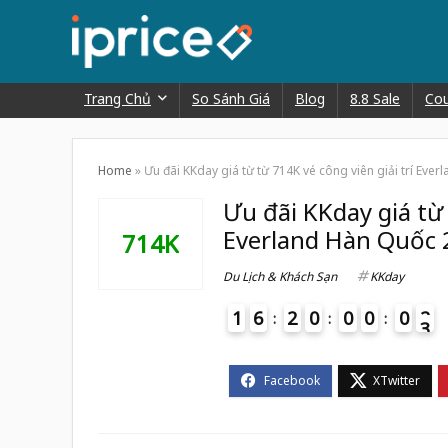
Trang Chủ
So Sánh Giá
Blog
8.8 Sale
Co
Home
»
Ưu đãi KKday giá từ từ 714K vé công viên giải trí Eve
Ưu đãi KKday giá từ 
Everland Hàn Quốc 
714K
Du Lịch & Khách Sạn
KKday
1
6
2
0
0
0
0
2
3
4