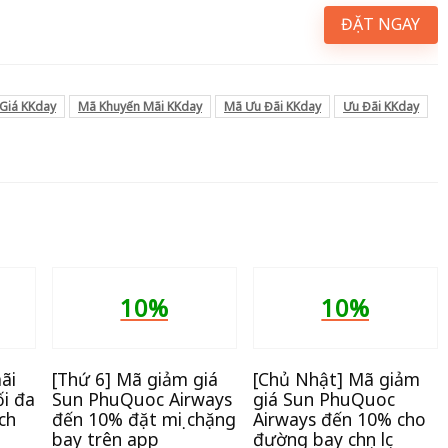
ĐẶT NGAY
Giá KKday
Mã Khuyến Mãi KKday
Mã Ưu Đãi KKday
Ưu Đãi KKday
10%
10%
ãi
[Thứ 6] Mã giảm giá
[Chủ Nhật] Mã giảm
i đa
Sun PhuQuoc Airways
giá Sun PhuQuoc
ch
đến 10% đặt mọi chặng
Airways đến 10% cho
bay trên app
đường bay chọn lọc