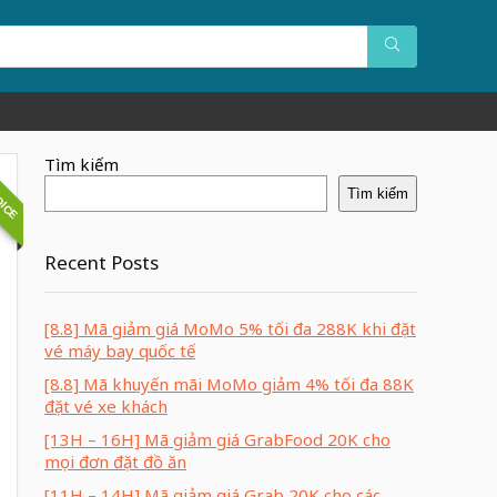
OICE
Tìm kiếm
Tìm kiếm
Recent Posts
[8.8] Mã giảm giá MoMo 5% tối đa 288K khi đặt
vé máy bay quốc tế
[8.8] Mã khuyến mãi MoMo giảm 4% tối đa 88K
đặt vé xe khách
[13H – 16H] Mã giảm giá GrabFood 20K cho
mọi đơn đặt đồ ăn
[11H – 14H] Mã giảm giá Grab 20K cho các