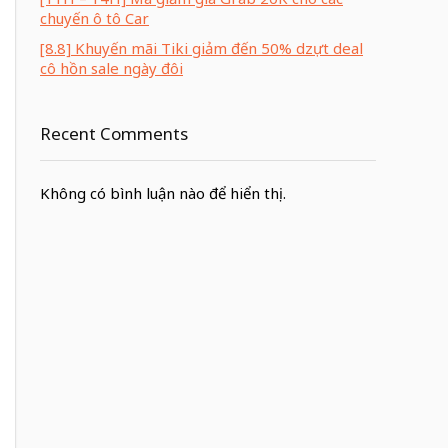
chuyến ô tô Car
[8.8] Khuyến mãi Tiki giảm đến 50% dzựt deal
cô hồn sale ngày đôi
Recent Comments
Không có bình luận nào để hiển thị.