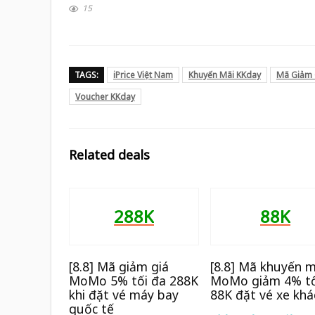
15
TAGS:
iPrice Việt Nam
Khuyến Mãi KKday
Mã Giảm 
Voucher KKday
Related deals
288K
88K
[8.8] Mã giảm giá
[8.8] Mã khuyến m
MoMo 5% tối đa 288K
MoMo giảm 4% tố
khi đặt vé máy bay
88K đặt vé xe khá
quốc tế