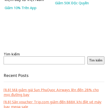
Giảm 50K Độc Quyền
Giảm 10% Trên App
Tìm kiếm
Tìm kiếm
Recent Posts
[8.8] Mã giảm giá Sun PhuQuoc Airways lên đến 28% cho
mọi đường bay
[8.8] Săn voucher Trip.com giảm đến 888K khi đặt vé máy
bay mega sale