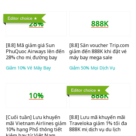
Editor choice
28%
888K
[8.8] Mã giảm giá Sun
[8.8] Săn voucher Trip.com
PhuQuoc Airways lên đến
giảm đến 888K khi đặt vé
28% cho mọi đường bay
máy bay mega sale
Giảm 10% Vé Máy Bay
Giảm 50% Mọi Dịch Vụ
Editor choice
10%
888K
[Cuối tuần] Lưu khuyến
[8.8] Lưu mã khuyến mãi
mãi Vietnam Airlines giảm
Traveloka giảm 1% tối đa
10% hạng Phổ thông tiết
888K mọi dịch vụ du lịch
kiệm bay từ Việt Nam