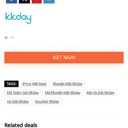
14
ĐẶT NGAY
TAGS:
iPrice Việt Nam
Khuyến Mãi KKday
Mã Giảm Giá KKday
Mã Khuyến Mãi KKday
Mã Ưu Đãi KKday
Ưu Đãi KKday
Voucher KKday
Related deals