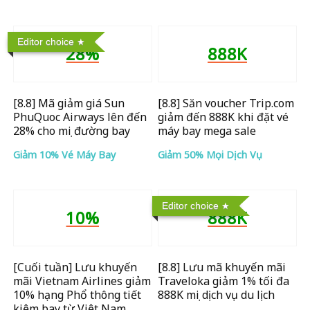
Editor choice
28%
888K
[8.8] Mã giảm giá Sun
[8.8] Săn voucher Trip.com
PhuQuoc Airways lên đến
giảm đến 888K khi đặt vé
28% cho mọi đường bay
máy bay mega sale
Giảm 10% Vé Máy Bay
Giảm 50% Mọi Dịch Vụ
Editor choice
10%
888K
[Cuối tuần] Lưu khuyến
[8.8] Lưu mã khuyến mãi
mãi Vietnam Airlines giảm
Traveloka giảm 1% tối đa
10% hạng Phổ thông tiết
888K mọi dịch vụ du lịch
kiệm bay từ Việt Nam