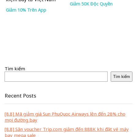
Giảm 50K Độc Quyền
Giảm 10% Trên App
Tìm kiếm
Tìm kiếm
Recent Posts
[8.8] Mã giảm giá Sun PhuQuoc Airways lên đến 28% cho
mọi đường bay
[8.8] Săn voucher Trip.com giảm đến 888K khi đặt vé máy
bay mega sale