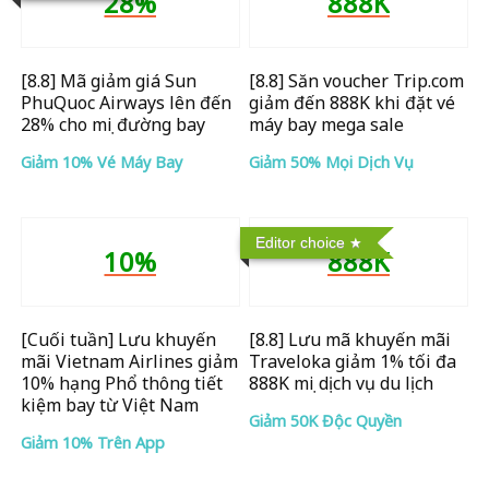
28%
888K
[8.8] Mã giảm giá Sun
[8.8] Săn voucher Trip.com
PhuQuoc Airways lên đến
giảm đến 888K khi đặt vé
28% cho mọi đường bay
máy bay mega sale
Giảm 10% Vé Máy Bay
Giảm 50% Mọi Dịch Vụ
Editor choice
10%
888K
[Cuối tuần] Lưu khuyến
[8.8] Lưu mã khuyến mãi
mãi Vietnam Airlines giảm
Traveloka giảm 1% tối đa
10% hạng Phổ thông tiết
888K mọi dịch vụ du lịch
kiệm bay từ Việt Nam
Giảm 50K Độc Quyền
Giảm 10% Trên App