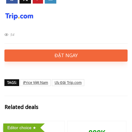
54
ĐẶT NGAY
TAGS:
iPrice Việt Nam
Ưu Đãi Trip.com
Related deals
Editor choice