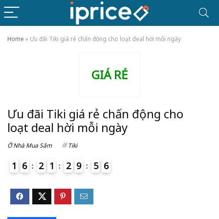
Home
»
Ưu đãi Tiki giá rẻ chấn động cho loạt deal hời mỗi ngày
GIÁ RẺ
Ưu đãi Tiki giá rẻ chấn động cho
loạt deal hời mỗi ngày
Ở Nhà Mua Sắm
Tiki
1
6
2
1
2
9
5
5
6
4