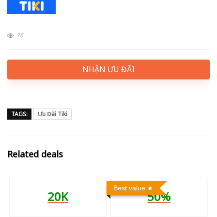
76
NHẬN ƯU ĐÃI
TAGS:
Ưu Đãi Tiki
Related deals
Best value
20K
50%