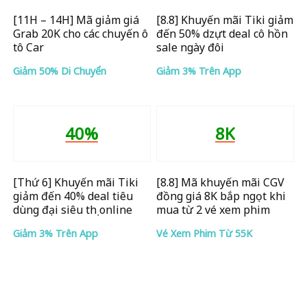
[11H – 14H] Mã giảm giá
[8.8] Khuyến mãi Tiki giảm
Grab 20K cho các chuyến ô
đến 50% dzựt deal cô hồn
tô Car
sale ngày đôi
Giảm 50% Di Chuyển
Giảm 3% Trên App
40%
8K
[Thứ 6] Khuyến mãi Tiki
[8.8] Mã khuyến mãi CGV
giảm đến 40% deal tiêu
đồng giá 8K bắp ngọt khi
dùng đại siêu thị online
mua từ 2 vé xem phim
Giảm 3% Trên App
Vé Xem Phim Từ 55K