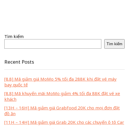
Tìm kiếm
Tìm kiếm
Recent Posts
[8.8] Mã giảm giá MoMo 5% tối đa 288K khi đặt vé máy
bay quốc tế
[8.8] Mã khuyến mãi MoMo giảm 4% tối đa 88K đặt vé xe
khách
[13H – 16H] Mã giảm giá GrabFood 20K cho mọi đơn đặt
đồ ăn
[11H – 14H] Mã giảm giá Grab 20K cho các chuyến ô tô Car