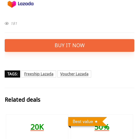
181
BUY IT NOW
TAGS:
Freeship Lazada
Voucher Lazada
Related deals
Best value
20K
50%