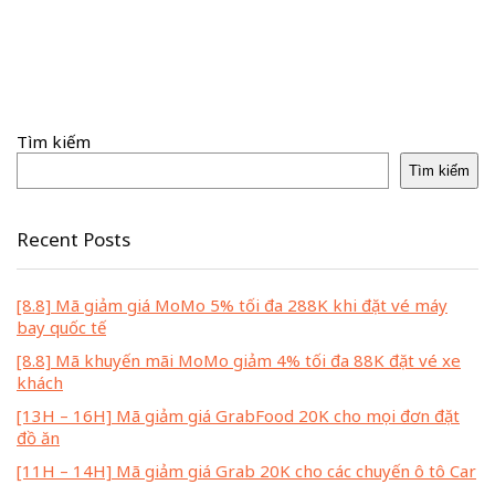
Tìm kiếm
Tìm kiếm
Recent Posts
[8.8] Mã giảm giá MoMo 5% tối đa 288K khi đặt vé máy
bay quốc tế
[8.8] Mã khuyến mãi MoMo giảm 4% tối đa 88K đặt vé xe
khách
[13H – 16H] Mã giảm giá GrabFood 20K cho mọi đơn đặt
đồ ăn
[11H – 14H] Mã giảm giá Grab 20K cho các chuyến ô tô Car