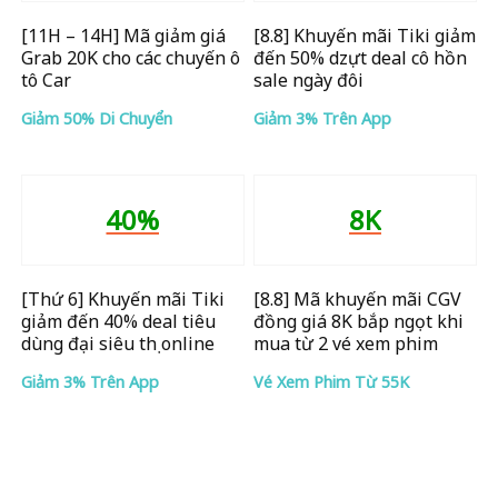
[11H – 14H] Mã giảm giá
[8.8] Khuyến mãi Tiki giảm
Grab 20K cho các chuyến ô
đến 50% dzựt deal cô hồn
tô Car
sale ngày đôi
Giảm 50% Di Chuyển
Giảm 3% Trên App
40%
8K
[Thứ 6] Khuyến mãi Tiki
[8.8] Mã khuyến mãi CGV
giảm đến 40% deal tiêu
đồng giá 8K bắp ngọt khi
dùng đại siêu thị online
mua từ 2 vé xem phim
Giảm 3% Trên App
Vé Xem Phim Từ 55K