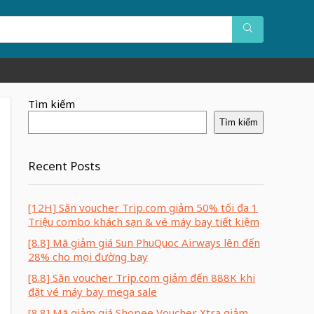
Tìm kiếm
Tìm kiếm
Recent Posts
[12H] Săn voucher Trip.com giảm 50% tối đa 1
Triệu combo khách sạn & vé máy bay tiết kiệm
[8.8] Mã giảm giá Sun PhuQuoc Airways lên đến
28% cho mọi đường bay
[8.8] Săn voucher Trip.com giảm đến 888K khi
đặt vé máy bay mega sale
[8.8] Mã giảm giá Shopee Voucher Xtra giảm