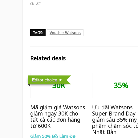
82
TAGS:
Voucher Watsons
Related deals
Editor choice
30K
35%
Mã giảm giá Watsons
Ưu đãi Watsons
giảm ngay 30K cho
Super Brand Day
tất cả các đơn hàng
giảm sâu 35% mỹ
từ 600K
phẩm chăm sóc t
Nhật Bản
Giảm 50% Đồ Làm Đẹp