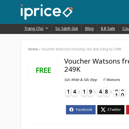
Trang Chủ
So Sánh Giá
Blog
8.8 Sale
Co
Home
»
Voucher Watsons freeship cho đơn hàng từ 249K
Voucher Watsons fr
249K
FREE
Sức Khỏe & Sắc Đẹp
Watsons
1
4
1
9
4
8
0
9
0
1
4