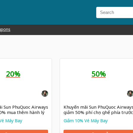
upons
20%
50%
i Sun PhuQuoc Airways
Khuyến mãi Sun PhuQuoc Airway
20% mua thêm hành lý
giảm 50% phí chọn ghế phía trướ
y đi Thành Đô
khi bay Hà Nội/Hồ Chí Minh –
Vé Máy Bay
Giảm 10% Vé Máy Bay
Seoul