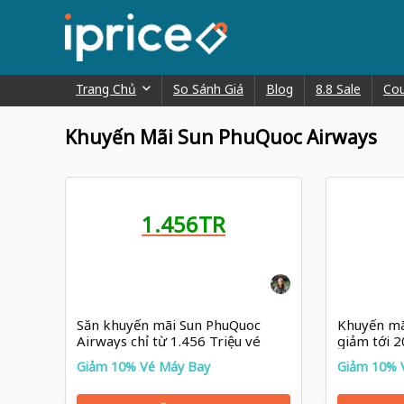
Trang Chủ
So Sánh Giá
Blog
8.8 Sale
Co
Khuyến Mãi Sun PhuQuoc Airways
1.456TR
Săn khuyến mãi Sun PhuQuoc
Khuyến mã
Airways chỉ từ 1.456 Triệu vé
giảm tới 
máy bay Phú Quốc – Bangkok
ký gửi ba
Giảm 10% Vé Máy Bay
Giảm 10% 