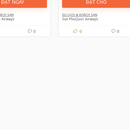
ĐẶT NGAY
ĐẶT CHỖ
HÁCH SẠN
DU LỊCH & KHÁCH SẠN
 Airways
Sun PhuQuoc Airways
0
0
0