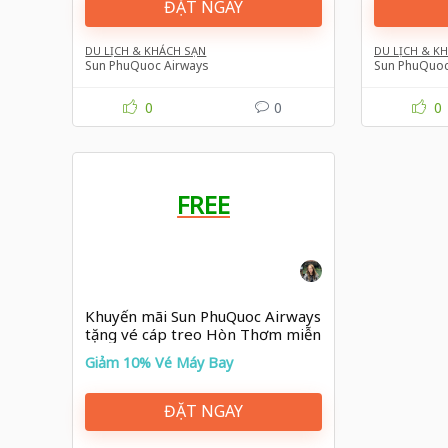
ĐẶT NGAY
DU LỊCH & KHÁCH SẠN
DU LỊCH & K
Sun PhuQuoc Airways
Sun PhuQuoc
0
0
0
FREE
Khuyến mãi Sun PhuQuoc Airways
tặng vé cáp treo Hòn Thơm miễn
phí khi bay quốc tế đến Phú Quốc
Giảm 10% Vé Máy Bay
ĐẶT NGAY