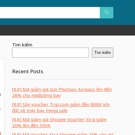
Tìm kiếm
Tìm kiếm
Recent Posts
[8.8] Mã giảm giá Sun PhuQuoc Airways lên đến
28% cho mọi đường bay
[8.8] Săn voucher Trip.com giảm đến 888K khi
s
đặt vé máy bay mega sale
c
[8.8] Mã giảm giá Shopee Voucher Xtra giảm
20% lên đến 300K
[8.8] Mã Voucher Xtra Shopee giảm 25% cho mọi