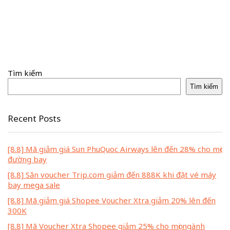
Tìm kiếm
Tìm kiếm
Recent Posts
[8.8] Mã giảm giá Sun PhuQuoc Airways lên đến 28% cho mọi
đường bay
[8.8] Săn voucher Trip.com giảm đến 888K khi đặt vé máy
bay mega sale
[8.8] Mã giảm giá Shopee Voucher Xtra giảm 20% lên đến
300K
[8.8] Mã Voucher Xtra Shopee giảm 25% cho mọi ngành