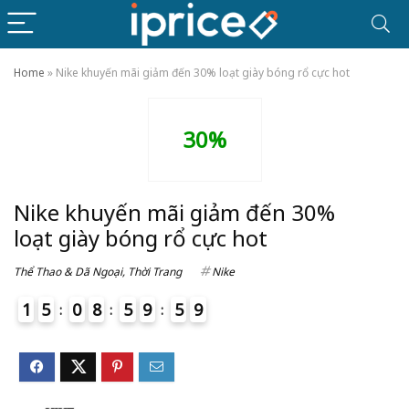
Home
»
Nike khuyến mãi giảm đến 30% loạt giày bóng rổ cực hot
30%
Nike khuyến mãi giảm đến 30%
loạt giày bóng rổ cực hot
Thể Thao & Dã Ngoại
,
Thời Trang
Nike
1
5
0
8
5
9
5
9
4