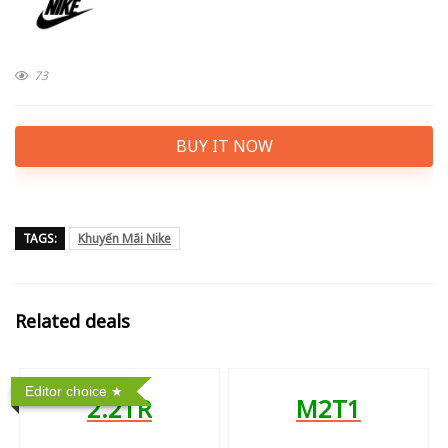
73
BUY IT NOW
TAGS:
Khuyến Mãi Nike
Related deals
Editor choice
2.2TR
M2T1