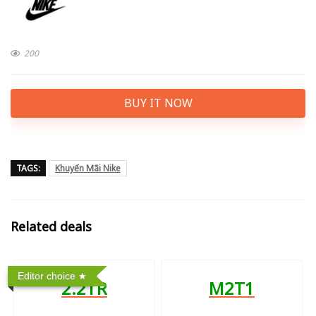
200
BUY IT NOW
TAGS:
Khuyến Mãi Nike
Related deals
Editor choice
2.2TR
M2T1