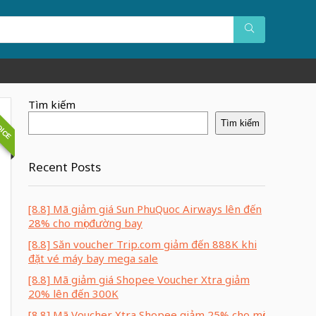
OICE
Tìm kiếm
Tìm kiếm
Recent Posts
[8.8] Mã giảm giá Sun PhuQuoc Airways lên đến
28% cho mọi đường bay
[8.8] Săn voucher Trip.com giảm đến 888K khi
đặt vé máy bay mega sale
[8.8] Mã giảm giá Shopee Voucher Xtra giảm
20% lên đến 300K
[8.8] Mã Voucher Xtra Shopee giảm 25% cho mọi