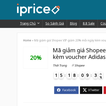
Trang Chủ
So Sánh Giá
Blog
8.8 Sale
Co
Home
»
Mã giảm giá Shopee VIP giảm 20% mỗi ngày kèm vo
Mã giảm giá Shopee
kèm voucher Adidas
20%
Thời Trang
Shopee
1
5
1
8
0
9
3
2
3
4