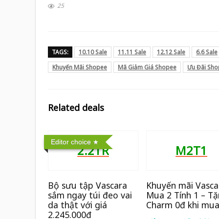
25
TAGS:
10.10 Sale
11.11 Sale
12.12 Sale
6.6 Sale
Khuyến Mãi Shopee
Mã Giảm Giá Shopee
Ưu Đãi Sh
Related deals
Editor choice
2.2TR
M2T1
Bộ sưu tập Vascara
Khuyến mãi Vasca
sắm ngay túi đeo vai
Mua 2 Tính 1 – T
da thật với giá
Charm 0đ khi mua
2.245.000đ