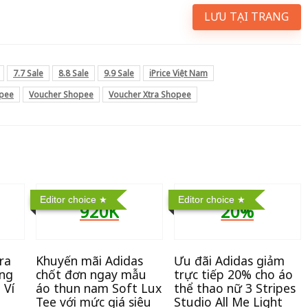
LƯU TẠI TRANG
7.7 Sale
8.8 Sale
9.9 Sale
iPrice Việt Nam
opee
Voucher Shopee
Voucher Xtra Shopee
Editor choice
Editor choice
920K
20%
ra
Khuyến mãi Adidas
Ưu đãi Adidas giảm
ặng
chốt đơn ngay mẫu
trực tiếp 20% cho áo
 Ví
áo thun nam Soft Lux
thể thao nữ 3 Stripes
Tee với mức giá siêu
Studio All Me Light