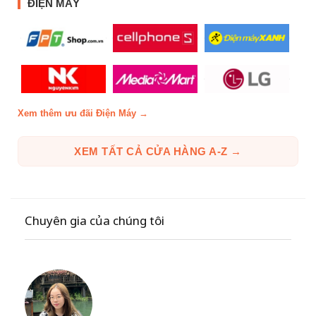
ĐIỆN MÁY
Xem thêm ưu đãi Điện Máy →
XEM TẤT CẢ CỬA HÀNG A-Z →
Chuyên gia của chúng tôi