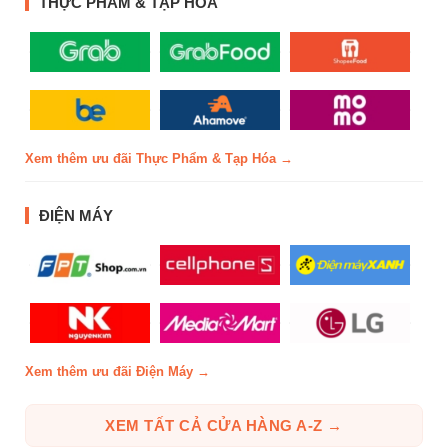
THỰC PHẨM & TẠP HÓA
Xem thêm ưu đãi Thực Phẩm & Tạp Hóa →
ĐIỆN MÁY
Xem thêm ưu đãi Điện Máy →
XEM TẤT CẢ CỬA HÀNG A-Z →