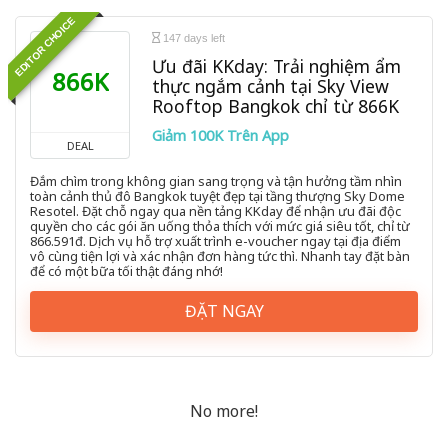
EDITOR CHOICE
147 days left
Ưu đãi KKday: Trải nghiệm ẩm
866K
thực ngắm cảnh tại Sky View
Rooftop Bangkok chỉ từ 866K
Giảm 100K Trên App
DEAL
Đắm chìm trong không gian sang trọng và tận hưởng tầm nhìn
toàn cảnh thủ đô Bangkok tuyệt đẹp tại tầng thượng Sky Dome
Resotel. Đặt chỗ ngay qua nền tảng KKday để nhận ưu đãi độc
quyền cho các gói ăn uống thỏa thích với mức giá siêu tốt, chỉ từ
866.591đ. Dịch vụ hỗ trợ xuất trình e-voucher ngay tại địa điểm
vô cùng tiện lợi và xác nhận đơn hàng tức thì. Nhanh tay đặt bàn
để có một bữa tối thật đáng nhớ!
ĐẶT NGAY
No more!