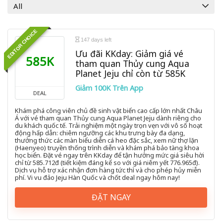
All
EDITOR CHOICE
147 days left
Ưu đãi KKday: Giảm giá vé
585K
tham quan Thủy cung Aqua
Planet Jeju chỉ còn từ 585K
Giảm 100K Trên App
DEAL
Khám phá công viên chủ đề sinh vật biển cao cấp lớn nhất Châu
Á với vé tham quan Thủy cung Aqua Planet Jeju dành riêng cho
du khách quốc tế. Trải nghiệm một ngày trọn vẹn với vô số hoạt
động hấp dẫn: chiêm ngưỡng các khu trưng bày đa dạng,
thưởng thức các màn biểu diễn cá heo đặc sắc, xem nữ thợ lặn
(Haenyeo) truyền thống trình diễn và khám phá bảo tàng khoa
học biển. Đặt vé ngay trên KKday để tận hưởng mức giá siêu hời
chỉ từ 585.712đ (tiết kiệm đáng kể so với giá niêm yết 776.965đ).
Dịch vụ hỗ trợ xác nhận đơn hàng tức thì và cho phép hủy miễn
phí. Vi vu đảo Jeju Hàn Quốc và chốt deal ngay hôm nay!
ĐẶT NGAY