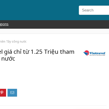
upons
 miền Tây sông nước
l giá chỉ từ 1.25 Triệu tham
 nước