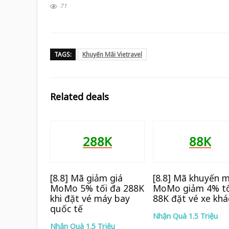
71
TAGS:
Khuyến Mãi Vietravel
Related deals
288K
88K
[8.8] Mã giảm giá
[8.8] Mã khuyến m
MoMo 5% tối đa 288K
MoMo giảm 4% tố
khi đặt vé máy bay
88K đặt vé xe khá
quốc tế
Nhận Quà 1.5 Triệu
Nhận Quà 1.5 Triệu