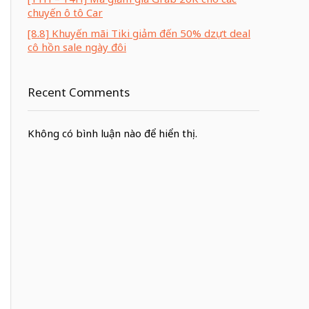
chuyến ô tô Car
[8.8] Khuyến mãi Tiki giảm đến 50% dzựt deal
cô hồn sale ngày đôi
Recent Comments
Không có bình luận nào để hiển thị.