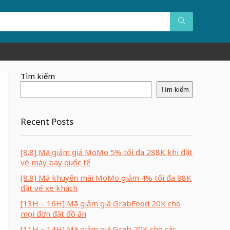
Tìm kiếm
Tìm kiếm
Recent Posts
[8.8] Mã giảm giá MoMo 5% tối đa 288K khi đặt
vé máy bay quốc tế
[8.8] Mã khuyến mãi MoMo giảm 4% tối đa 88K
đặt vé xe khách
[13H – 16H] Mã giảm giá GrabFood 20K cho
mọi đơn đặt đồ ăn
[11H – 14H] Mã giảm giá Grab 20K cho các