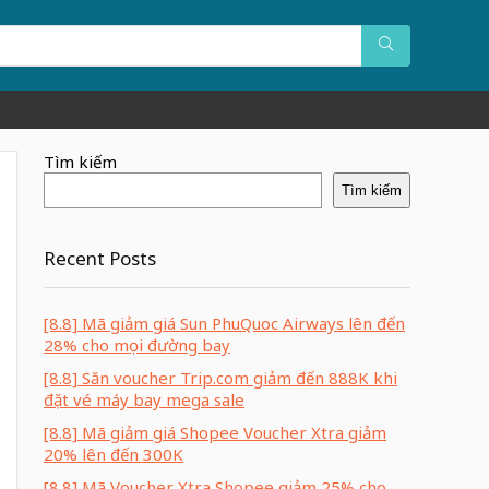
Tìm kiếm
Tìm kiếm
Recent Posts
[8.8] Mã giảm giá Sun PhuQuoc Airways lên đến
28% cho mọi đường bay
[8.8] Săn voucher Trip.com giảm đến 888K khi
đặt vé máy bay mega sale
[8.8] Mã giảm giá Shopee Voucher Xtra giảm
20% lên đến 300K
[8.8] Mã Voucher Xtra Shopee giảm 25% cho