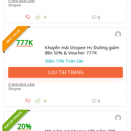
Ở NHÀ MUA SẮM
Shopee
0
0
BEST VALUE
777K
Khuyến mãi Shopee Học Đường giảm
đến 50% & Voucher 777K
Giảm 15% Toàn Sàn
LƯU TẠI TRANG
Ở NHÀ MUA SẮM
Shopee
0
0
EDITOR CHOICE
20%