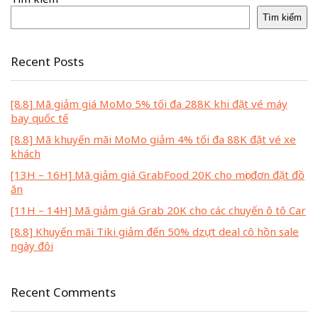
Tìm kiếm
Recent Posts
[8.8] Mã giảm giá MoMo 5% tối đa 288K khi đặt vé máy
bay quốc tế
[8.8] Mã khuyến mãi MoMo giảm 4% tối đa 88K đặt vé xe
khách
[13H – 16H] Mã giảm giá GrabFood 20K cho mọi đơn đặt đồ
ăn
[11H – 14H] Mã giảm giá Grab 20K cho các chuyến ô tô Car
[8.8] Khuyến mãi Tiki giảm đến 50% dzựt deal cô hồn sale
ngày đôi
Recent Comments