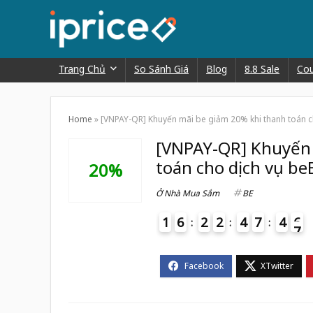
Trang Chủ
So Sánh Giá
Blog
8.8 Sale
Co
Home
»
[VNPAY-QR] Khuyến mãi be giảm 20% khi thanh toán c
[VNPAY-QR] Khuyến 
toán cho dịch vụ be
20%
Ở Nhà Mua Sắm
BE
1
6
2
2
4
7
4
6
7
4