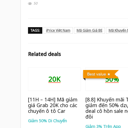
50
TAGS:
iPrice Việt Nam
Mã Giảm Giá BE
Mã Khuyến 
Related deals
Best value
20K
50%
[11H – 14H] Mã giảm
[8.8] Khuyến mãi T
giá Grab 20K cho các
giảm đến 50% dz
chuyến ô tô Car
deal cô hồn sale 
đôi
Giảm 50% Di Chuyển
Giảm 3% Trên App