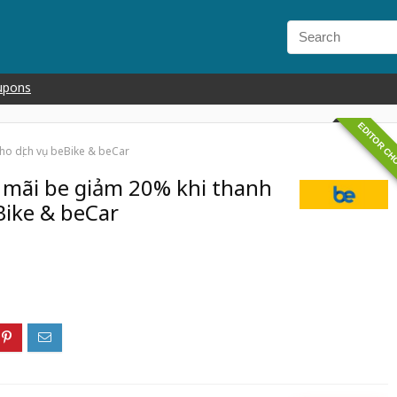
upons
EDITOR CH
ho dịch vụ beBike & beCar
mãi be giảm 20% khi thanh
Bike & beCar