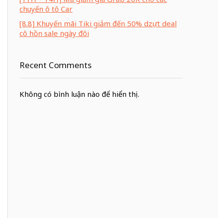
chuyến ô tô Car
[8.8] Khuyến mãi Tiki giảm đến 50% dzựt deal
cô hồn sale ngày đôi
Recent Comments
Không có bình luận nào để hiển thị.