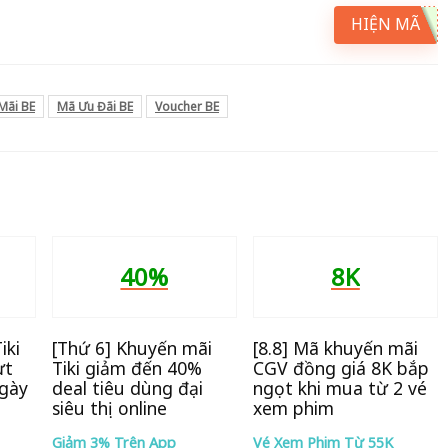
HIỆN MÃ
Mãi BE
Mã Ưu Đãi BE
Voucher BE
40%
8K
iki
[Thứ 6] Khuyến mãi
[8.8] Mã khuyến mãi
ựt
Tiki giảm đến 40%
CGV đồng giá 8K bắp
ngày
deal tiêu dùng đại
ngọt khi mua từ 2 vé
siêu thị online
xem phim
Giảm 3% Trên App
Vé Xem Phim Từ 55K