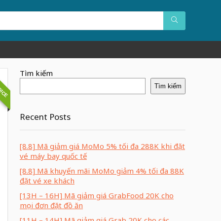
OICE
Tìm kiếm
Tìm kiếm
Recent Posts
[8.8] Mã giảm giá MoMo 5% tối đa 288K khi đặt
vé máy bay quốc tế
[8.8] Mã khuyến mãi MoMo giảm 4% tối đa 88K
đặt vé xe khách
[13H – 16H] Mã giảm giá GrabFood 20K cho
mọi đơn đặt đồ ăn
[11H – 14H] Mã giảm giá Grab 20K cho các