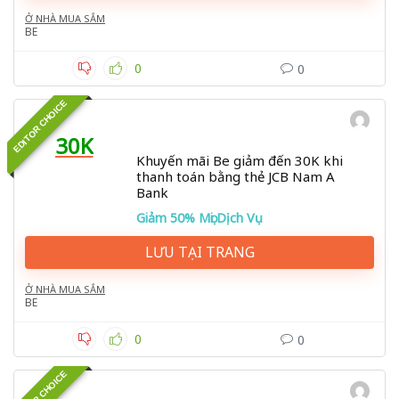
Ở NHÀ MUA SẮM
BE
0
0
EDITOR CHOICE
30K
Khuyến mãi Be giảm đến 30K khi
thanh toán bằng thẻ JCB Nam A
Bank
Giảm 50% Mọi Dịch Vụ
LƯU TẠI TRANG
Ở NHÀ MUA SẮM
BE
0
0
EDITOR CHOICE