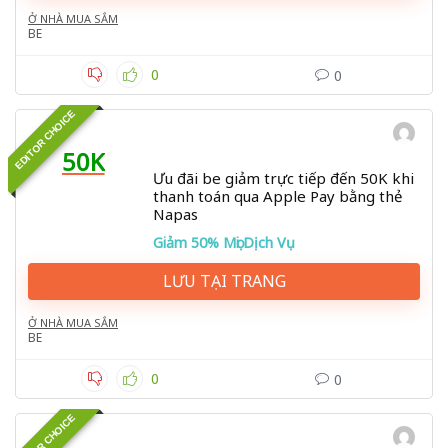
Ở NHÀ MUA SẮM
BE
0
0
EDITOR CHOICE
50K
Ưu đãi be giảm trực tiếp đến 50K khi
thanh toán qua Apple Pay bằng thẻ
Napas
Giảm 50% Mọi Dịch Vụ
LƯU TẠI TRANG
Ở NHÀ MUA SẮM
BE
0
0
EDITOR CHOICE