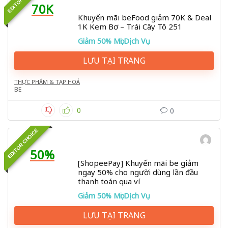
70K
Khuyến mãi beFood giảm 70K & Deal
1K Kem Bơ – Trái Cây Tô 251
Giảm 50% Mọi Dịch Vụ
LƯU TẠI TRANG
THỰC PHẨM & TẠP HOÁ
BE
0
0
EDITOR CHOICE
50%
[ShopeePay] Khuyến mãi be giảm
ngay 50% cho người dùng lần đầu
thanh toán qua ví
Giảm 50% Mọi Dịch Vụ
LƯU TẠI TRANG