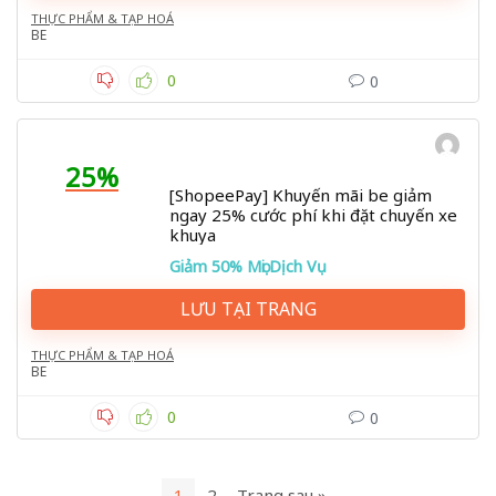
THỰC PHẨM & TẠP HOÁ
BE
0
0
25%
[ShopeePay] Khuyến mãi be giảm
ngay 25% cước phí khi đặt chuyến xe
khuya
Giảm 50% Mọi Dịch Vụ
LƯU TẠI TRANG
THỰC PHẨM & TẠP HOÁ
BE
0
0
1
2
Trang sau »