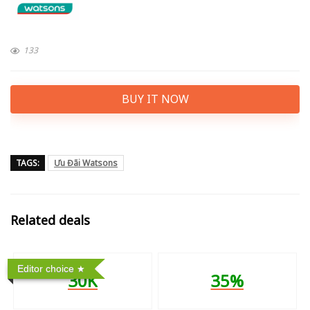
133
BUY IT NOW
TAGS:
Ưu Đãi Watsons
Related deals
Editor choice
30K
35%