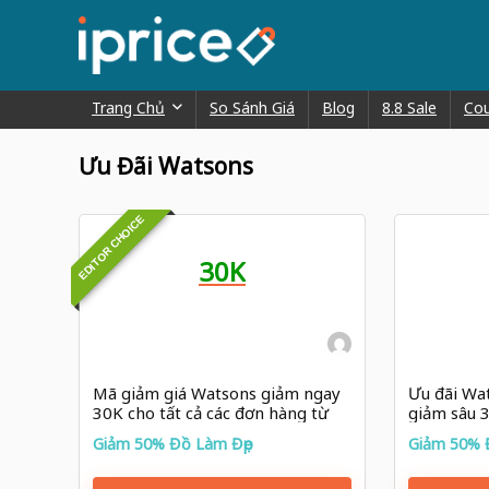
Trang Chủ
So Sánh Giá
Blog
8.8 Sale
Co
Ưu Đãi Watsons
EDITOR CHOICE
30K
Mã giảm giá Watsons giảm ngay
Ưu đãi Wa
30K cho tất cả các đơn hàng từ
giảm sâu
600K
sóc tóc N
Giảm 50% Đồ Làm Đẹp
Giảm 50% 