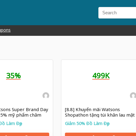
upons
35%
499K
tsons Super Brand Day
[8.8] Khuyến mãi Watsons
 35% mỹ phẩm chăm
Shopathon tặng túi khăn lau mặt
hật Bản
cho đơn từ 499K
Đồ Làm Đẹp
Giảm 50% Đồ Làm Đẹp