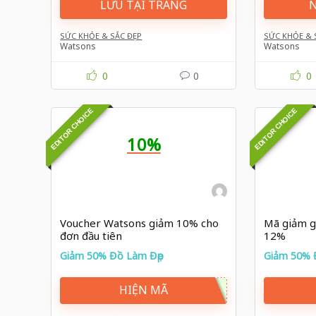
LƯU TẠI TRANG
N
SỨC KHỎE & SẮC ĐẸP
SỨC KHỎE & 
Watsons
Watsons
0
0
0
EDITOR CHOICE
EDITOR CHOICE
10%
Voucher Watsons giảm 10% cho
Mã giảm g
đơn đầu tiên
12%
Giảm 50% Đồ Làm Đẹp
Giảm 50% 
HIỆN MÃ