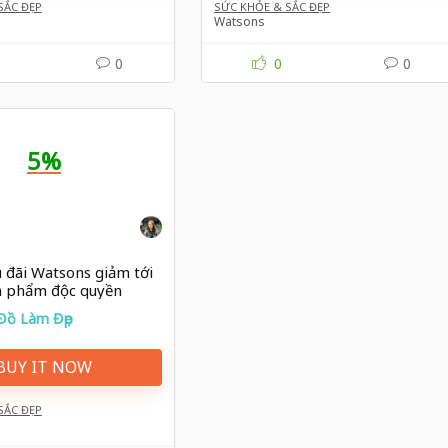
SẮC ĐẸP
SỨC KHỎE & SẮC ĐẸP
Watsons
0
0
0
5%
 đãi Watsons giảm tới
n phẩm độc quyền
Đồ Làm Đẹp
BUY IT NOW
SẮC ĐẸP