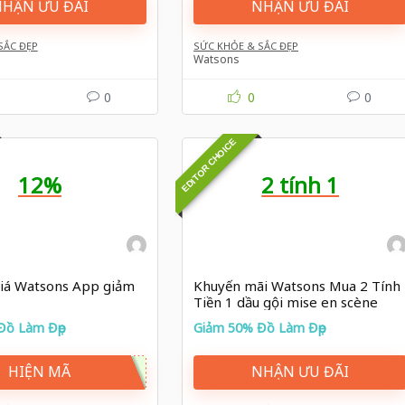
HẬN ƯU ĐÃI
NHẬN ƯU ĐÃI
SẮC ĐẸP
SỨC KHỎE & SẮC ĐẸP
Watsons
0
0
0
EDITOR CHOICE
12%
2 tính 1
iá Watsons App giảm
Khuyến mãi Watsons Mua 2 Tính
Tiền 1 dầu gội mise en scène
Đồ Làm Đẹp
Giảm 50% Đồ Làm Đẹp
HIỆN MÃ
NHẬN ƯU ĐÃI