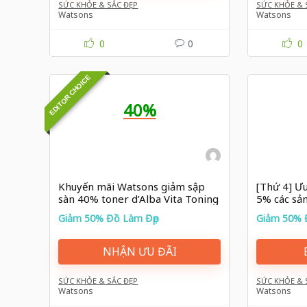
SỨC KHỎE & SẮC ĐẸP
SỨC KHỎE & 
Watsons
Watsons
0
0
0
EDITOR CHOICE
40%
Khuyến mãi Watsons giảm sập
[Thứ 4] Ưu
sàn 40% toner d’Alba Vita Toning
5% các sả
Giảm 50% Đồ Làm Đẹp
Giảm 50% 
NHẬN ƯU ĐÃI
SỨC KHỎE & SẮC ĐẸP
SỨC KHỎE & 
Watsons
Watsons