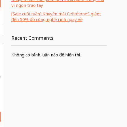
vị ngon trao tay
[Sale cuối tuần] Khuyến mãi CellphoneS giảm
đến 50% đồ công nghệ rinh ngay về
Recent Comments
Không có bình luận nào để hiển thị.