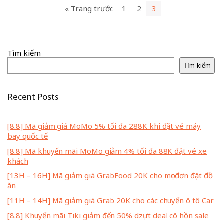
« Trang trước
1
2
3
Tìm kiếm
Tìm kiếm
Recent Posts
[8.8] Mã giảm giá MoMo 5% tối đa 288K khi đặt vé máy
bay quốc tế
[8.8] Mã khuyến mãi MoMo giảm 4% tối đa 88K đặt vé xe
khách
[13H – 16H] Mã giảm giá GrabFood 20K cho mọi đơn đặt đồ
ăn
[11H – 14H] Mã giảm giá Grab 20K cho các chuyến ô tô Car
[8.8] Khuyến mãi Tiki giảm đến 50% dzựt deal cô hồn sale