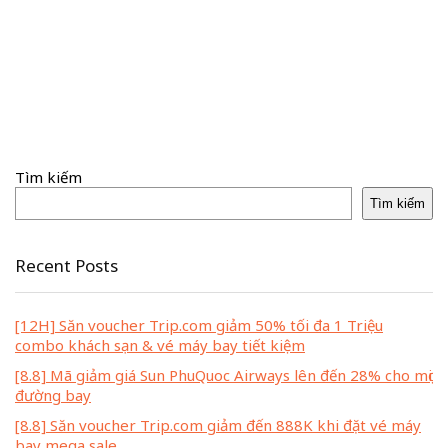
Tìm kiếm
Tìm kiếm
Recent Posts
[12H] Săn voucher Trip.com giảm 50% tối đa 1 Triệu
combo khách sạn & vé máy bay tiết kiệm
[8.8] Mã giảm giá Sun PhuQuoc Airways lên đến 28% cho mọi
đường bay
[8.8] Săn voucher Trip.com giảm đến 888K khi đặt vé máy
bay mega sale