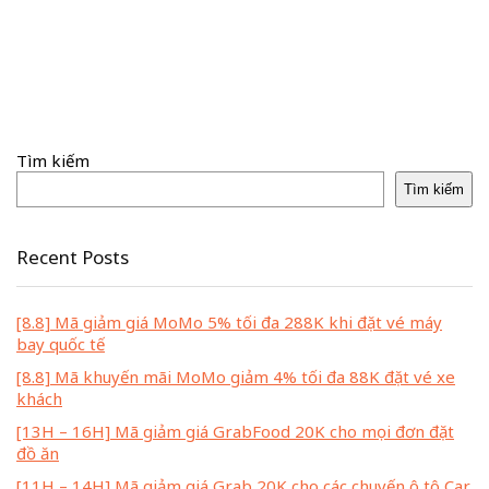
Tìm kiếm
Tìm kiếm
Recent Posts
[8.8] Mã giảm giá MoMo 5% tối đa 288K khi đặt vé máy
bay quốc tế
[8.8] Mã khuyến mãi MoMo giảm 4% tối đa 88K đặt vé xe
khách
[13H – 16H] Mã giảm giá GrabFood 20K cho mọi đơn đặt
đồ ăn
[11H – 14H] Mã giảm giá Grab 20K cho các chuyến ô tô Car