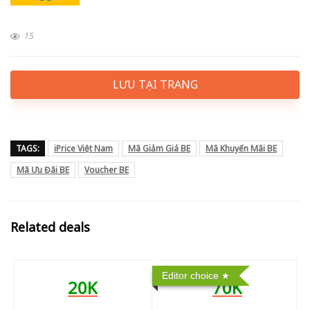
15
LƯU TẠI TRANG
TAGS:
iPrice Việt Nam
Mã Giảm Giá BE
Mã Khuyến Mãi BE
Mã Ưu Đãi BE
Voucher BE
Related deals
Editor choice
20K
70K