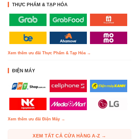
THỰC PHẨM & TẠP HÓA
Xem thêm ưu đãi Thực Phẩm & Tạp Hóa →
ĐIỆN MÁY
Xem thêm ưu đãi Điện Máy →
XEM TẤT CẢ CỬA HÀNG A-Z →