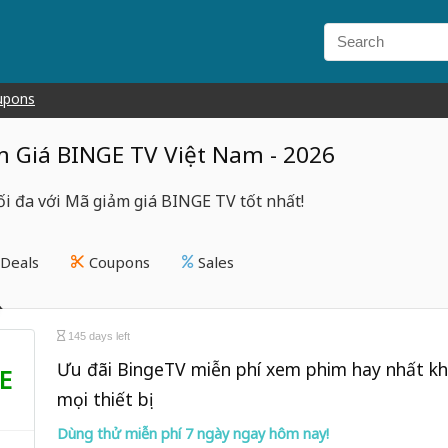
upons
 Giá BINGE TV Việt Nam - 2026
ối đa với Mã giảm giá BINGE TV tốt nhất!
Deals
Coupons
Sales
145 days left
Ưu đãi BingeTV miễn phí xem phim hay nhất kh
E
mọi thiết bị
Dùng thử miễn phí 7 ngày ngay hôm nay!