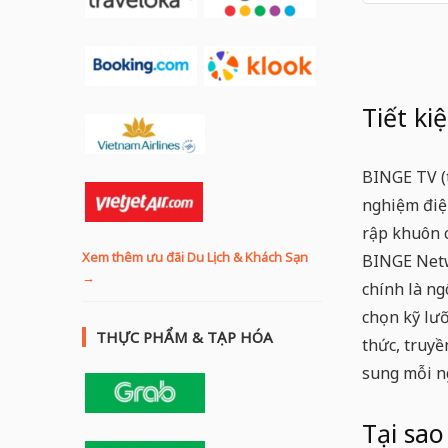
Tiết k
BINGE TV (
nghiệm điệ
rập khuôn 
Xem thêm ưu đãi Du Lịch & Khách Sạn
BINGE Netw
→
chính là n
chọn kỹ lư
THỰC PHẨM & TẠP HÓA
thức, truyề
sung mỗi n
Tại sa