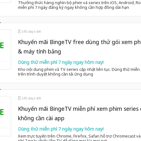
Thưởng thức hàng nghìn bộ phim và series trên iOS, Android, Ro
miễn phí 7 ngày đăng ký ngay không cần hợp đồng dài hạn
145 days left
Khuyến mãi BingeTV free dùng thử gói xem phi
E
& máy tính bảng
Dùng thử miễn phí 7 ngày ngay hôm nay!
Kho nội dung phim và TV series cập nhật liên tục. Dùng thử miễn 
trên trình duyệt không cần tải ứng dụng
145 days left
Khuyến mãi BingeTV miễn phí xem phim series 
E
không cần cài app
Dùng thử miễn phí 7 ngày ngay hôm nay!
Xem trực tuyến trên Chrome, Firefox, Safari hỗ trợ Chromecast và
phí 7 ngày chiếu lên TV dễ dàng mọi lúc mọi nơi