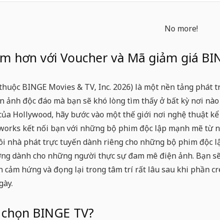
No more!
iệm hơn với Voucher và Mã giảm giá BI
thuộc BINGE Movies & TV, Inc. 2026) là một nền tảng phát t
n ảnh độc đáo mà bạn sẽ khó lòng tìm thấy ở bất kỳ nơi nà
của Hollywood, hãy bước vào một thế giới nơi nghệ thuật kể
orks kết nối bạn với những bộ phim độc lập mạnh mẽ từ nh
gôi nhà phát trực tuyến dành riêng cho những bộ phim độc l
ỡng dành cho những người thực sự đam mê điện ảnh. Bạn s
n cảm hứng và đọng lại trong tâm trí rất lâu sau khi phần cr
gày.
o chọn BINGE TV?