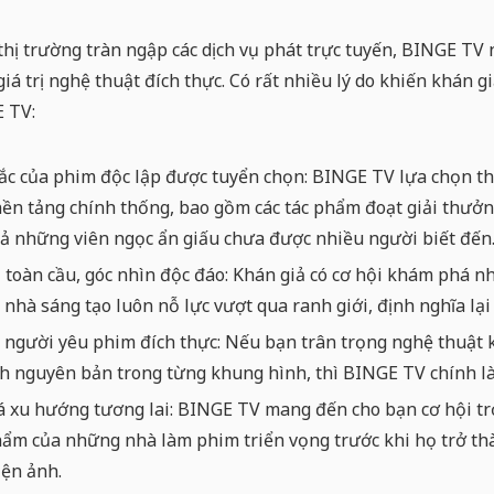
hị trường tràn ngập các dịch vụ phát trực tuyến, BINGE TV
giá trị nghệ thuật đích thực. Có rất nhiều lý do khiến khán
 TV:
ắc của phim độc lập được tuyển chọn:
BINGE TV lựa chọn th
nền tảng chính thống, bao gồm các tác phẩm đoạt giải thưởn
ả những viên ngọc ẩn giấu chưa được nhiều người biết đến
 toàn cầu, góc nhìn độc đáo:
Khán giả có cơ hội khám phá nh
nhà sáng tạo luôn nỗ lực vượt qua ranh giới, định nghĩa lạ
 người yêu phim đích thực:
Nếu bạn trân trọng nghệ thuật k
nh nguyên bản trong từng khung hình, thì BINGE TV chính l
 xu hướng tương lai:
BINGE TV mang đến cho bạn cơ hội tr
hẩm của những nhà làm phim triển vọng trước khi họ trở th
iện ảnh.