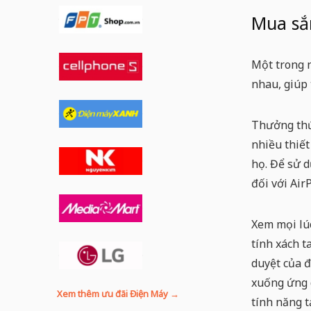
Mua sắm
Một trong n
nhau, giúp 
Thưởng thứ
nhiều thiết
họ. Để sử d
đối với Air
Xem mọi lúc
tính xách t
duyệt của đ
xuống ứng 
Xem thêm ưu đãi Điện Máy →
tính năng t