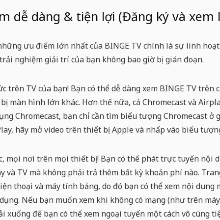
 dễ dàng & tiện lợi (Đăng ký và xem l
hững ưu điểm lớn nhất của BINGE TV chính là sự linh hoạt 
trải nghiệm giải trí của bạn không bao giờ bị gián đoạn.
c trên TV của bạn!
Bạn có thể dễ dàng xem BINGE TV trên cá
 bị màn hình lớn khác. Hơn thế nữa, cả Chromecast và Airpl
ụng Chromecast, bạn chỉ cần tìm biểu tượng Chromecast ở gó
Play, hãy mở video trên thiết bị Apple và nhấp vào biểu tượng
, mọi nơi trên mọi thiết bị!
Bạn có thể phát trực tuyến nội d
ay và TV mà không phải trả thêm bất kỳ khoản phí nào. Tra
iện thoại và máy tính bảng, do đó bạn có thể xem nội dung 
dụng. Nếu bạn muốn xem khi không có mạng (như trên máy b
ải xuống để bạn có thể xem ngoại tuyến một cách vô cùng ti