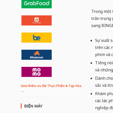
Trong một t
trân trọng 
sang BINGE
Sự xuất s
trên các 
phim và c
Tiếng nói
và những 
Dành cho
sắc và tí
Xem thêm ưu đãi Thực Phẩm & Tạp Hóa
→
Khám phá
các tác p
ĐIỆN MÁY
nghiệp đ