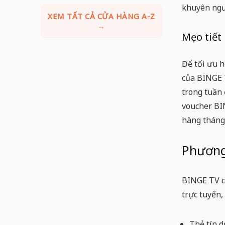
khuyên ngư
XEM TẤT CẢ CỬA HÀNG A-Z
→
Mẹo tiết
Để tối ưu h
của BINGE 
trong tuần 
voucher B
hàng tháng 
Phương
BINGE TV c
trực tuyến,
Thẻ tín d