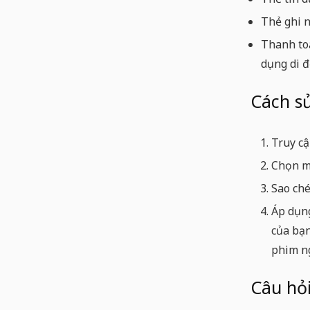
Thẻ ghi n
Thanh to
dụng di đ
Cách s
Truy cậ
Chọn mộ
Sao ché
Áp dụng
của bạn
phim ng
Câu hỏ