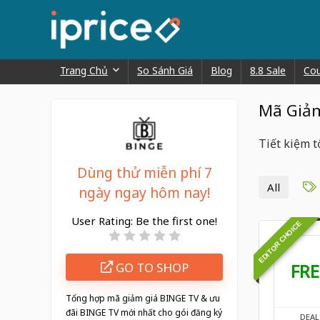
Trang Chủ
So Sánh Giá
Blog
8.8 Sale
Co
Mã Giảm
Tiết kiệm t
Dùng thử miễn phí 7
All
ngày ngay hôm nay!
User Rating:
Be the first one!
EDITOR CHOICE
FRE
GO TO SHOP
Tổng hợp mã giảm giá BINGE TV & ưu
đãi BINGE TV mới nhất cho gói đăng ký
DEAL