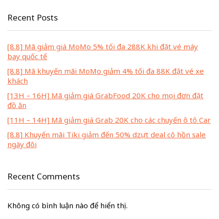
Recent Posts
[8.8] Mã giảm giá MoMo 5% tối đa 288K khi đặt vé máy
bay quốc tế
[8.8] Mã khuyến mãi MoMo giảm 4% tối đa 88K đặt vé xe
khách
[13H – 16H] Mã giảm giá GrabFood 20K cho mọi đơn đặt
đồ ăn
[11H – 14H] Mã giảm giá Grab 20K cho các chuyến ô tô Car
[8.8] Khuyến mãi Tiki giảm đến 50% dzựt deal cô hồn sale
ngày đôi
Recent Comments
Không có bình luận nào để hiển thị.